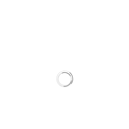
selectors, :not() can be chained with other pseudon classes
and pseudo-elements. For example, the following will add
a “New!” word to list items that do not have a .old class
name, using the ::after pseudo-element:
Design
Development
Marketing
LEAVE A REPLY
Deine E-Mail-Adresse wird nicht veröffentlicht.
Erforderliche
Felder sind mit
*
markiert